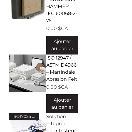
HAMMER
IEC 60068-2-
75
Prix
0,00 $CA
Ajouter
au panier
ISO 12947 /
ASTM D4966
– Martindale
Abrasion Felt
Prix
0,00 $CA
Ajouter
au panier
ISO17025 certificate Included!
Solution
intégrée
pour testeur