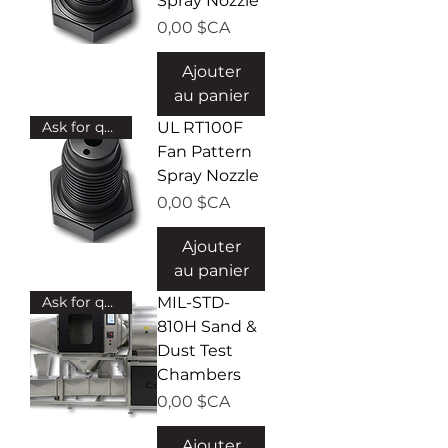
Spray Nozzle
Prix
0,00 $CA
Ajouter
au panier
Ask for quote!
UL RT100F
Fan Pattern
Spray Nozzle
Prix
0,00 $CA
Ajouter
au panier
Ask for quote!
MIL-STD-
810H Sand &
Dust Test
Chambers
Prix
0,00 $CA
Ajouter