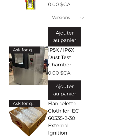
Prix
0,00 $CA
Ajouter
au panier
Ask for quote!
IP5X / IP6X
Dust Test
Chamber
Prix
0,00 $CA
Ajouter
au panier
Ask for quote!
Flannelette
Cloth for IEC
60335-2-30
External
Ignition