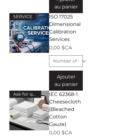
au panier
SERVICE
ISO 17025
Dimensional
Calibration
Services
Prix
0,00 $CA
Ajouter
au panier
Ask for quote!
IEC 62368-1
Cheesecloth
(Bleached
Cotton
Gauze)
Prix
0,00 $CA