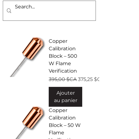
Copper
Calibration
Block – 500
W Flame
Verification
Prix original
Prix promotionnel
395,00 $CA
375,25 $CA
Ajouter
au panier
Copper
Calibration
Block – 50 W
Flame