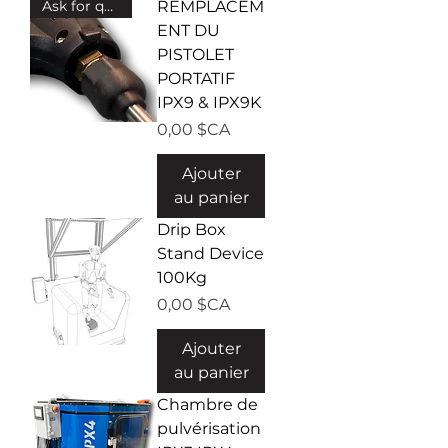
Ask for quote!
REMPLACEM
ENT DU
PISTOLET
PORTATIF
IPX9 & IPX9K
Prix
0,00 $CA
Ajouter
au panier
Drip Box
Stand Device
100Kg
Prix
0,00 $CA
Ajouter
au panier
Chambre de
pulvérisation