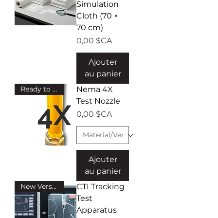
Simulation
Cloth (70 ×
70 cm)
Prix
0,00 $CA
Ajouter
au panier
Ready to ship!
Nema 4X
Test Nozzle
Prix
0,00 $CA
Ajouter
au panier
New Version!
CTI Tracking
Test
Apparatus