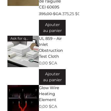
de l'aiguille
CEI 60695
Prix original
Prix promotionnel
395,00 $CA
375,25 $CA
Ajouter
au panier
Ask for quote!
UL 859 – Air
Inlet
Obstruction
Test Cloth
Prix
0,00 $CA
Ajouter
au panier
Glow Wire
Heating
Element
Prix
0,00 $CA