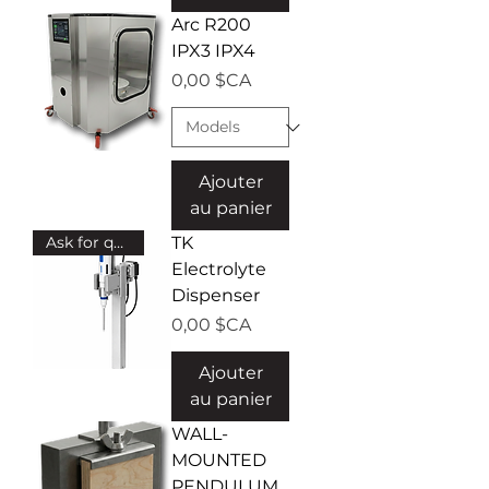
Arc R200
IPX3 IPX4
Prix
0,00 $CA
Ajouter
au panier
Ask for quote!
TK
Electrolyte
Dispenser
Prix
0,00 $CA
Ajouter
au panier
WALL-
MOUNTED
PENDULUM