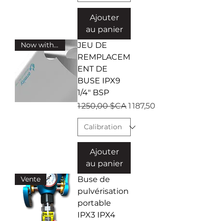
Ajouter
au panier
Now with ISO17025 Cert !
JEU DE
REMPLACEM
ENT DE
BUSE IPX9
1/4" BSP
Prix original
Prix promotionnel
1 250,00 $CA
1 187,50 $CA
Ajouter
au panier
Vente
Buse de
pulvérisation
portable
IPX3 IPX4