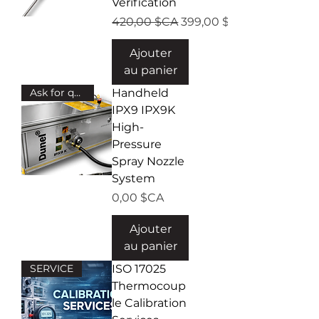
Verification
Prix original
Prix promotionnel
420,00 $CA
399,00 $CA
Ajouter
au panier
Ask for quote!
Handheld
IPX9 IPX9K
High-
Pressure
Spray Nozzle
System
Prix
0,00 $CA
Ajouter
au panier
SERVICE
ISO 17025
Thermocoup
le Calibration