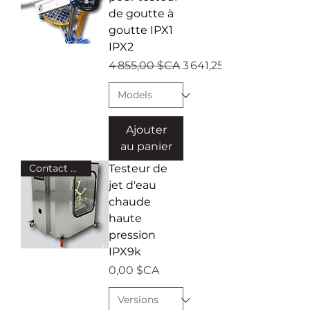
de goutte à
goutte IPX1
IPX2
Prix original
Prix promotionnel
4 855,00 $CA
3 641,25 $CA
Ajouter
au panier
Contact us for prices!
Testeur de
jet d'eau
chaude
haute
pression
IPX9k
Prix
0,00 $CA