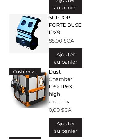
Ajouter
au panier
SUPPORT
PORTE BUSE
IPX9
Prix
85,00 $CA
Ajouter
au panier
Customized
Dust
Chamber
IP5X IP6X
high
capacity
Prix
0,00 $CA
Ajouter
au panier