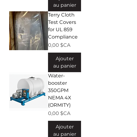
au panier
Terry Cloth
Test Covers
for UL 859
Compliance
Prix
0,00 $CA
Ajouter
au panier
Water-
booster
350GPM
NEMA 4X
(ORMITY)
Prix
0,00 $CA
Ajouter
au panier