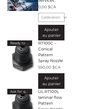
Services
Prix
0,00 $CA
Ajouter
au panier
Ready to ship!
RT100C –
Conical
Pattern
Spray Nozzle
Prix
550,00 $CA
Ajouter
au panier
Ask for quote!
UL RT100L
laminar flow
Pattern