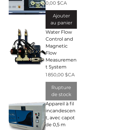
Prix
0,00 $CA
Ajouter
au panier
Water Flow
Control and
Magnetic
Flow
Measuremen
t System
Prix
1 850,00 $CA
Rupture
de stock
Appareil à fil
incandescen
t, avec capot
de 0,5 m