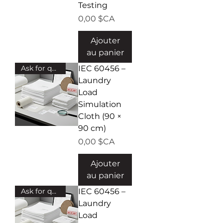
Testing
Prix
0,00 $CA
Ajouter
au panier
Ask for quote!
IEC 60456 –
Laundry
Load
Simulation
Cloth (90 ×
90 cm)
Prix
0,00 $CA
Ajouter
au panier
Ask for quote!
IEC 60456 –
Laundry
Load