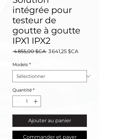
intégrée pour
testeur de
goutte à goutte
IPX1 IPX2
Prix
Prix
 4 855,00 $CA 
3 641,25 $CA
original
promotionnel
Models
*
Quantité
*
Ajouter au panier
Commander et payer