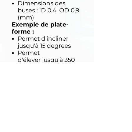
Dimensions des
buses : ID 0,4 OD 0,9
(mm)
Exemple de plate-
forme :
Permet d'incliner
jusqu'à 15 degrees
Permet
d'élever jusqu'à 350
mm
Hauteur maximale de
l'échantillon de 350
mm
Poids maximum de
l'échantillon 5 kg
Vitesse de la plate-
forme 0 ~ 10RPM