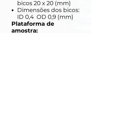
bicos 20 x 20 (mm)
Dimensões dos bicos:
ID 0,4 OD 0,9 (mm)
Plataforma de
amostra:
Permite inclinar até
15 degrees
Permite elevar até
350mm
Altura máxima da
amostra de 350 mm
Peso máximo da
amostra 5kg
Velocidade da
plataforma 0 ~ 10RPM
MODELS &
CHARACTERISTICS