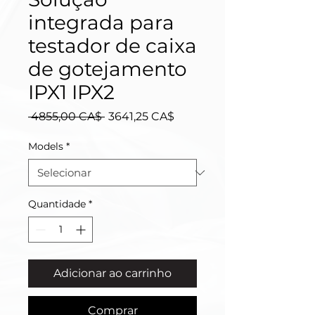
integrada para
testador de caixa
de gotejamento
IPX1 IPX2
Preço
Preço
 4855,00 CA$ 
3641,25 CA$
normal
promocional
Models
*
Quantidade
*
Adicionar ao carrinho
Comprar