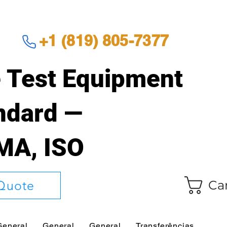
+1 (819) 805-7377
 Test Equipment
andard —
EMA, ISO
Ca
Quote
General
General
General
Transferências