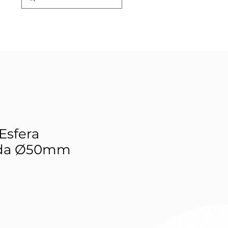
Esfera
ada Ø50mm
o