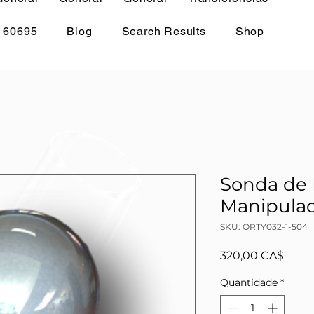
 60695
Blog
Search Results
Shop
Sonda de 
Manipul
SKU: ORTY032-1-504
Preç
320,00 CA$
Quantidade
*