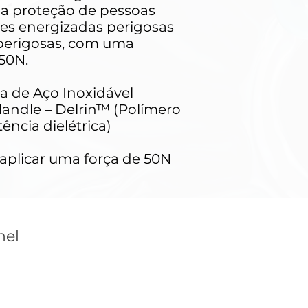
r a proteção de pessoas
tes energizadas perigosas
perigosas, com uma
 50N.
a de Aço Inoxidável
andle – Delrin™ (Polímero
ência dielétrica)
plicar uma força de 50N
nel
Inicio
Privacy
Sobre
Terms & C
Comprar
Complisco
General
Investors
General
General