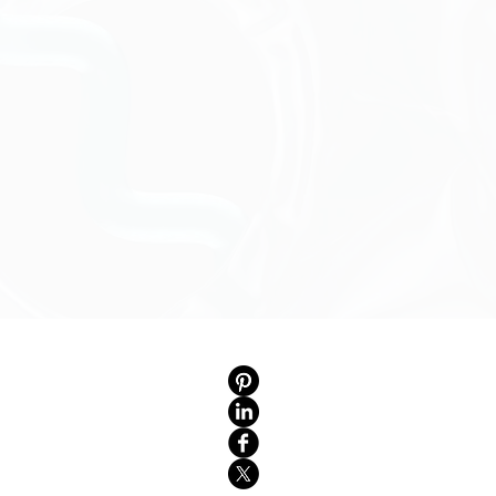
onditions
re