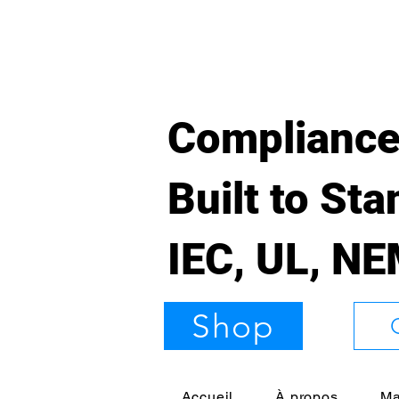
Compliance
Built to St
IEC, UL, N
Shop
Accueil
À propos
Ma