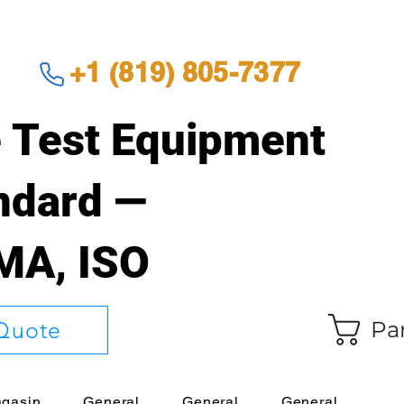
+1 (819) 805-7377
 Test Equipment
andard —
EMA, ISO
Pa
Quote
gasin
General
General
General