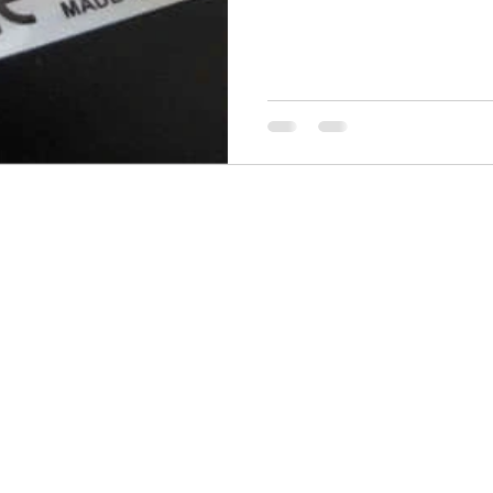
oupe
Accueil
Privacy
À propos
Terms & C
m
Magasin
Complisco
General
Investors
General
General
Téléchargements
Contacter
Membres
IEC 60695
Blog
Search Results