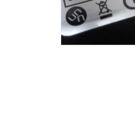
© 2023 Dunel Gr
www.ormity.co
info@ormity.com
+1 (514) 900-5699