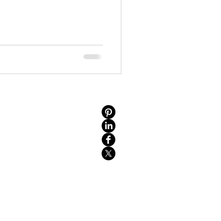
onditions
re